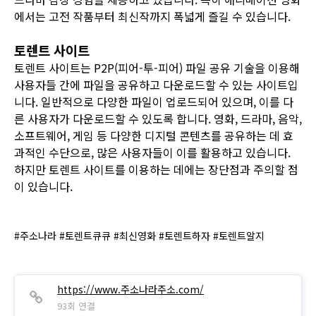
에서는 고전 작품부터 최신작까지 폭넓게 즐길 수 있습니다.
토렌트 사이트
토렌트 사이트는 P2P(피어-투-피어) 파일 공유 기술을 이용해
사용자들 간에 파일을 공유하고 다운로드할 수 있는 사이트입
니다. 일반적으로 다양한 파일이 업로드되어 있으며, 이를 다
른 사용자가 다운로드할 수 있도록 합니다. 영화, 드라마, 음악,
소프트웨어, 게임 등 다양한 디지털 콘텐츠를 공유하는 데 효
과적인 수단으로, 많은 사용자들이 이를 활용하고 있습니다.
하지만 토렌트 사이트를 이용하는 데에는 장단점과 주의할 점
이 있습니다.
#주소나라 #토렌트큐큐 #최신영화 #토렌트하자 #토렌트알지
https://www.주소나라주소.com/
93회 연결