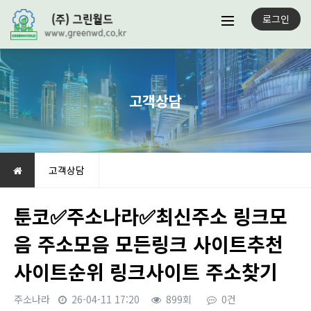
로그인
고객상담
고객상담
툰코✅주소나라✅최신주소 링크모
음 주소모음 모든링크 사이트추천
사이트순위 링크사이트 주소찾기
주소나라
26-04-11 17:20
899회
0건