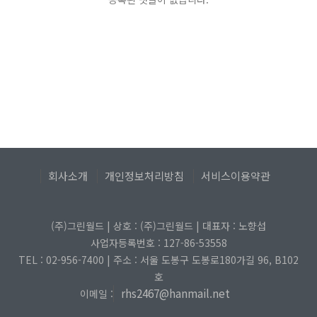
회사소개
개인정보처리방침
서비스이용약관
(주)그린월드 | 상호 : (주)그린월드 | 대표자 : 노향섭
사업자등록번호 : 127-86-53558
TEL : 02-956-7400 | 주소 : 서울 도봉구 도봉로180가길 96, B102
호
rhs2467@hanmail.net
이메일 :