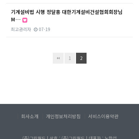
기계설비법 시행 정달홍 대한기계설비건설협회회장님
M…
최고관리자
07-19
1
2
회사소개
개인정보처리방침
서비스이용약관
(주)그린월드 | 상호 : (주)그린월드 | 대표자 : 노향섭