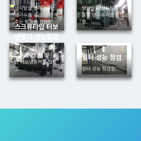
냉각탑을 통해 식혀진
냉난방 열원설비의 일
냉각수를 공급/순환 해
종인 냉온수기를 점검
주는 펌프를 점검함.
함.
스크류타입 터보
냉동기 성능점검
냉수온도를 낮게 할 수
있어 냉방 신뢰성이 높
필터 성능 점검
은 터보냉동기를 점검
함.
필터 성능 점검함.