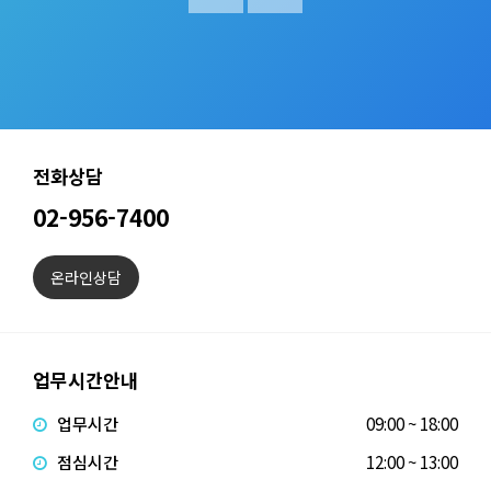
스크류타입 터보냉동기 성능점검
냉수온도를 낮게 할 수 있어 냉방 신뢰성이
높은 터보냉동기를 점검함.
07-17 /
최고관리자
전화상담
02-956-7400
온라인상담
업무시간안내
업무시간
09:00 ~ 18:00
점심시간
12:00 ~ 13:00