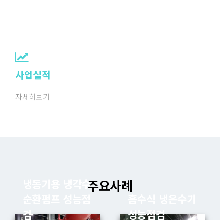
사업실적
자세히보기
주요사례
냉동기용 냉각수
순환펌프 성능점
흡수식 냉온수기
검
성능점검