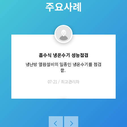
주요사례
흡수식 냉온수기 성능점검
냉난방 열원설비의 일종인 냉온수기를 점검
함.
07-21 /
최고관리자