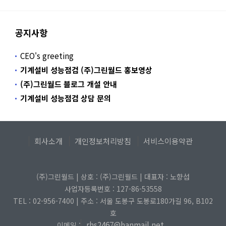
공지사항
CEO's greeting
기계설비 성능점검 (주)그린월드 홍보영상
(주)그린월드 블로그 개설 안내
기계설비 성능점검 상담 문의
회사소개
개인정보처리방침
서비스이용약관
(주)그린월드 | 상호 : (주)그린월드 | 대표자 : 노향섭
사업자등록번호 : 127-86-53558
TEL : 02-956-7400 | 주소 : 서울 도봉구 도봉로180가길 96, B102
호
rhs2467@hanmail.net
이메일 :